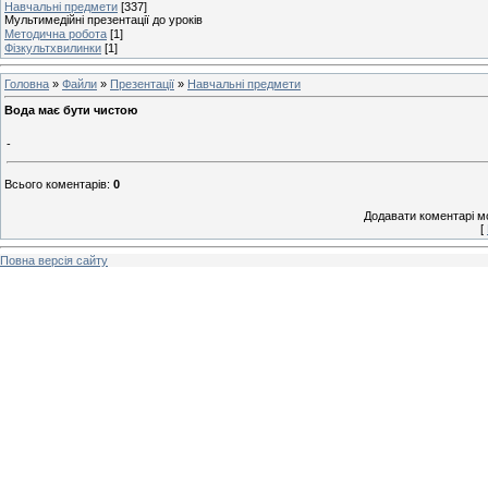
Навчальні предмети
[337]
Мультимедійні презентації до уроків
Методична робота
[1]
Фізкультхвилинки
[1]
Головна
»
Файли
»
Презентації
»
Навчальні предмети
Вода має бути чистою
-
Всього коментарів
:
0
Додавати коментарі м
[
Повна версія сайту