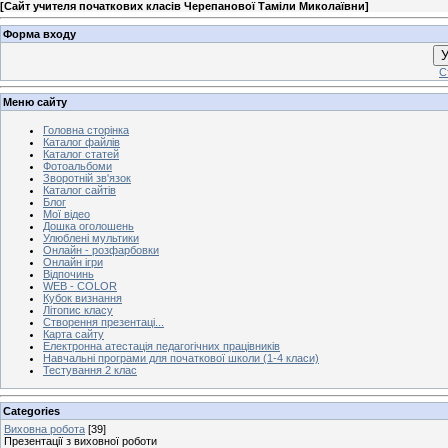
[
Сайт учителя початкових класів Черепанової Таміли Миколаївни
]
Форма входу
У
С
Меню сайту
Головна сторінка
Каталог файлів
Каталог статей
Фотоальбоми
Зворотній зв'язок
Каталог сайтів
Блог
Мої відео
Дошка оголошень
Улюблені мультики
Онлайн - розфарбовки
Онлайн ігри
Відпочинь
WEB - COLOR
Кубок визнання
Літопис класу
Створення презентаці...
Карта сайту
Електронна атестація педагогічних працівників
Навчальні програми для початкової школи (1-4 класи)
Тестування 2 клас
Categories
Виховна робота
[39]
Презентації з виховної роботи