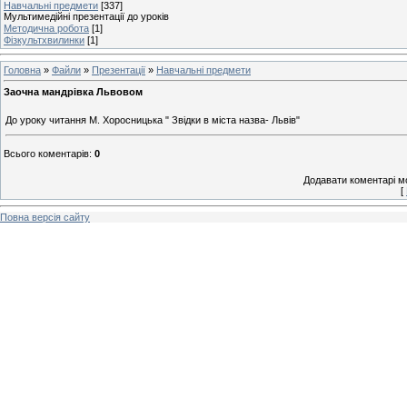
Навчальні предмети
[337]
Мультимедійні презентації до уроків
Методична робота
[1]
Фізкультхвилинки
[1]
Головна
»
Файли
»
Презентації
»
Навчальні предмети
Заочна мандрівка Львовом
До уроку читання М. Хоросницька " Звідки в міста назва- Львів"
Всього коментарів
:
0
Додавати коментарі м
[
Повна версія сайту