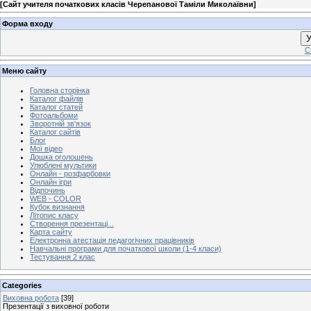
[
Сайт учителя початкових класів Черепанової Таміли Миколаївни
]
Форма входу
У
С
Меню сайту
Головна сторінка
Каталог файлів
Каталог статей
Фотоальбоми
Зворотній зв'язок
Каталог сайтів
Блог
Мої відео
Дошка оголошень
Улюблені мультики
Онлайн - розфарбовки
Онлайн ігри
Відпочинь
WEB - COLOR
Кубок визнання
Літопис класу
Створення презентаці...
Карта сайту
Електронна атестація педагогічних працівників
Навчальні програми для початкової школи (1-4 класи)
Тестування 2 клас
Categories
Виховна робота
[39]
Презентації з виховної роботи