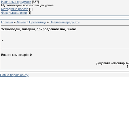
Навчальні предмети
[337]
Мультимедійні презентації до уроків
Методична робота
[1]
Фізкультхвилинки
[1]
Головна
»
Файли
»
Презентації
»
Навчальні предмети
Земноводні, плазуни, природознавство, 3 клас
*
Всього коментарів
:
0
Додавати коментарі м
[
Повна версія сайту