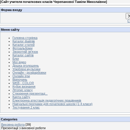
[
Сайт учителя початкових класів Черепанової Таміли Миколаївни
]
Форма входу
У
С
Меню сайту
Головна сторінка
Каталог файлів
Каталог статей
Фотоальбоми
Зворотній зв'язок
Каталог сайтів
Блог
Мої відео
Дошка оголошень
Улюблені мультики
Онлайн - розфарбовки
Онлайн ігри
Відпочинь
WEB - COLOR
Кубок визнання
Літопис класу
Створення презентаці...
Карта сайту
Електронна атестація педагогічних працівників
Навчальні програми для початкової школи (1-4 класи)
Тестування 2 клас
Categories
Виховна робота
[39]
Презентації з виховної роботи