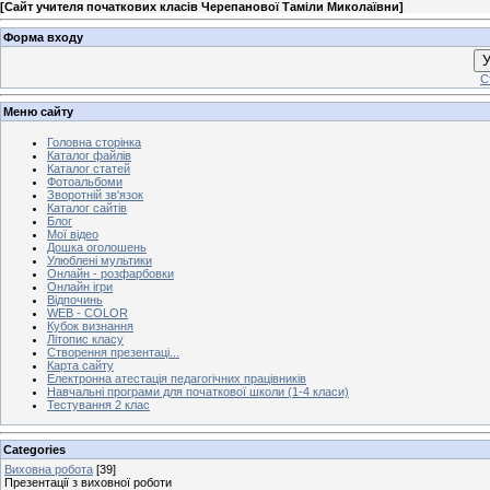
[
Сайт учителя початкових класів Черепанової Таміли Миколаївни
]
Форма входу
У
С
Меню сайту
Головна сторінка
Каталог файлів
Каталог статей
Фотоальбоми
Зворотній зв'язок
Каталог сайтів
Блог
Мої відео
Дошка оголошень
Улюблені мультики
Онлайн - розфарбовки
Онлайн ігри
Відпочинь
WEB - COLOR
Кубок визнання
Літопис класу
Створення презентаці...
Карта сайту
Електронна атестація педагогічних працівників
Навчальні програми для початкової школи (1-4 класи)
Тестування 2 клас
Categories
Виховна робота
[39]
Презентації з виховної роботи