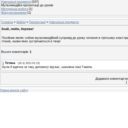
Навчальні предмети
[337]
Мультимедійні презентації до уроків
Методична робота
[1]
Фізкультхвилинки
[1]
Головна
»
Файли
»
Презентації
»
Навчальні предмети
Знай, люби, бережи!
Посібник являє собою мультимедійний супровід до уроку читання в третьому класі при 
птахів, назви яких зустрічаються в творі
Всього коментарів
:
1
1
Тетяна
(18.11.2013 01:13)
Була б вдячна за таку допомогу від вас, шановна пані Таміла.
Додавати коментарі м
[
Повна версія сайту