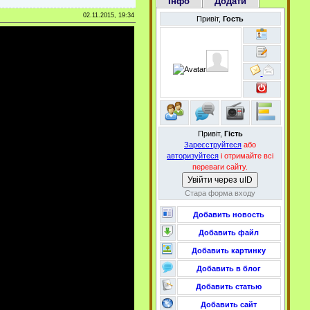
Інфо
Додати
02.11.2015, 19:34
Привіт,
Гость
Привіт,
Гість
Зареєструйтеся
або
авторизуйтеся
і отримайте всі
переваги сайту.
Увійти через uID
Стара форма входу
Добавить новость
Добавить файл
Добавить картинку
Добавить в блог
Добавить статью
Добавить сайт