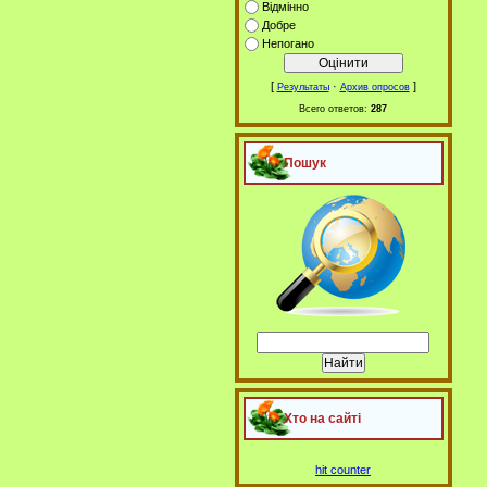
Відмінно
Добре
Непогано
[
·
]
Результаты
Архив опросов
Всего ответов:
287
Пошук
Хто на сайті
hit counter