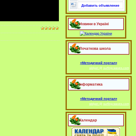
Добавить объявление
Новини в Україні
Початкова школа
«Методичний портал»
widget @
surfing-waves.com
Інформатика
«Методичний портал»
widget @
surfing-waves.com
Календар