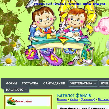
Головна
|
Мій профіль
|
Реєстрація
|
Вихід
|
Вхід|
RSS
ФОРУМ
ГОСТЬОВА
САЙТИ ДРУЗІВ
УЧИТЕЛЬСЬКА
НУШ
НАШІ ФОТО
Каталог файлів
Головна
»
Файли
»
Презентації
»
Виховна
Меню сайту
Мультіпедія часу. Розпорядок