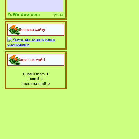
YoWindow.com
yr.no
Безпека сайту
Зараз на сайті
Онлайн всего:
1
Гостей:
1
Пользователей:
0