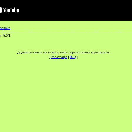
panova
г
:
5.0
/
1
Додавати коментарі можуть лише зареєстровані користувачі.
[
Реєстрація
|
Вхід
]