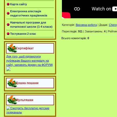
Карта сайту
Електронна атестація
педагогічних працівників
Навчальні програми для
Категорія
:
Виховна робота
|
Додав
:
Chere
початкової школи (1-4 класи)
Переглядів
:
911
|
Завантажень
:
4
|
Рейтин
Тестування 2 клас
Всього коментарів
:
0
Сертифікат
Для того, щоб підтвертити
публікацію Вашого матеріалу на
сайті, заповніть форму на ФОРУМІ
Дошка пошани
Мультяшки