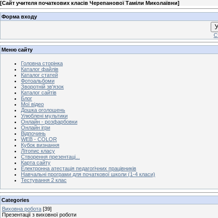
[
Сайт учителя початкових класів Черепанової Таміли Миколаївни
]
Форма входу
У
С
Меню сайту
Головна сторінка
Каталог файлів
Каталог статей
Фотоальбоми
Зворотній зв'язок
Каталог сайтів
Блог
Мої відео
Дошка оголошень
Улюблені мультики
Онлайн - розфарбовки
Онлайн ігри
Відпочинь
WEB - COLOR
Кубок визнання
Літопис класу
Створення презентаці...
Карта сайту
Електронна атестація педагогічних працівників
Навчальні програми для початкової школи (1-4 класи)
Тестування 2 клас
Categories
Виховна робота
[39]
Презентації з виховної роботи