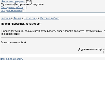
Навчальні предмети
[337]
Мультимедійні презентації до уроків
Методична робота
[1]
Фізкультхвилинки
[1]
Головна
»
Файли
»
Презентації
»
Виховна робота
Проєкт "Бережись автомобіля"
Проєкт покликаний заохочувати дітей берегти своє здоров'я та життя, дотримуючись 
виховній годині.
Всього коментарів
:
0
Додавати коментарі м
[
Повна версія сайту