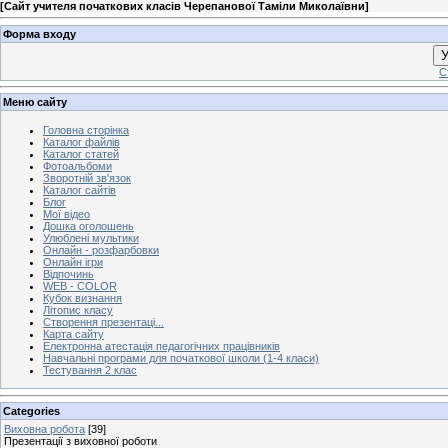
[
Сайт учителя початкових класів Черепанової Таміли Миколаївни
]
Форма входу
У
С
Меню сайту
Головна сторінка
Каталог файлів
Каталог статей
Фотоальбоми
Зворотній зв'язок
Каталог сайтів
Блог
Мої відео
Дошка оголошень
Улюблені мультики
Онлайн - розфарбовки
Онлайн ігри
Відпочинь
WEB - COLOR
Кубок визнання
Літопис класу
Створення презентаці...
Карта сайту
Електронна атестація педагогічних працівників
Навчальні програми для початкової школи (1-4 класи)
Тестування 2 клас
Categories
Виховна робота
[39]
Презентації з виховної роботи