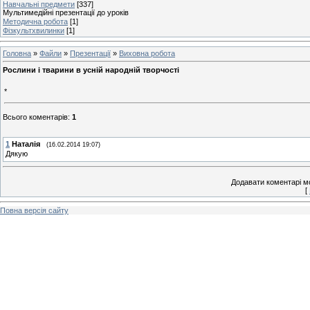
Навчальні предмети
[337]
Мультимедійні презентації до уроків
Методична робота
[1]
Фізкультхвилинки
[1]
Головна
»
Файли
»
Презентації
»
Виховна робота
Рослини і тварини в усній народній творчості
*
Всього коментарів
:
1
1
Наталія
(16.02.2014 19:07)
Дякую
Додавати коментарі м
[
Повна версія сайту