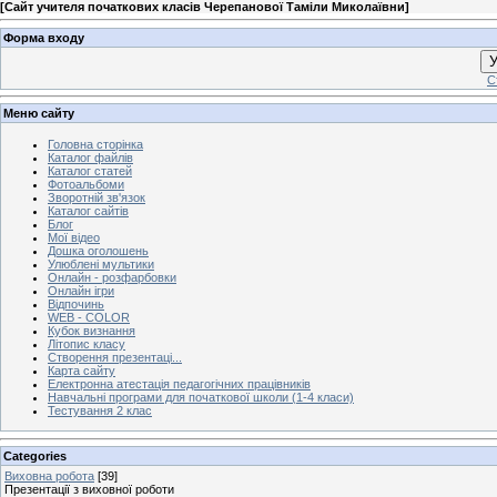
[
Сайт учителя початкових класів Черепанової Таміли Миколаївни
]
Форма входу
У
С
Меню сайту
Головна сторінка
Каталог файлів
Каталог статей
Фотоальбоми
Зворотній зв'язок
Каталог сайтів
Блог
Мої відео
Дошка оголошень
Улюблені мультики
Онлайн - розфарбовки
Онлайн ігри
Відпочинь
WEB - COLOR
Кубок визнання
Літопис класу
Створення презентаці...
Карта сайту
Електронна атестація педагогічних працівників
Навчальні програми для початкової школи (1-4 класи)
Тестування 2 клас
Categories
Виховна робота
[39]
Презентації з виховної роботи