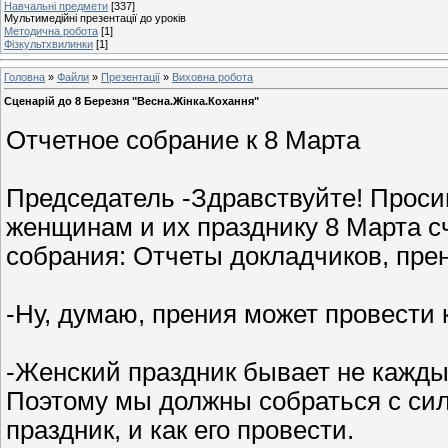
Навчальні предмети
[337]
Мультимедійні презентації до уроків
Методична робота
[1]
Фізкультхвилинки
[1]
Головна
»
Файли
»
Презентації
»
Виховна робота
Сценарій до 8 Березня "Весна.Жінка.Кохання"
Отчетное собрание к 8 Марта
Председатель -Здравствуйте! Проси
женщинам и их празднику 8 Марта с
собрания: Отчеты докладчиков, пре
-Ну, думаю, прения может провести 
-Женский праздник бывает не кажды
Поэтому мы должны собраться с си
праздник, и как его провести.