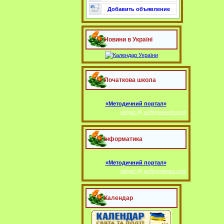
Добавить объявление
Новини в Україні
Початкова школа
«Методичний портал»
widget @
surfing-waves.com
Інформатика
«Методичний портал»
widget @
surfing-waves.com
Календар