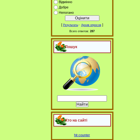
Відмінно
Добре
Непогано
[
·
]
Результаты
Архив опросов
Всего ответов:
287
Пошук
Хто на сайті
hit counter