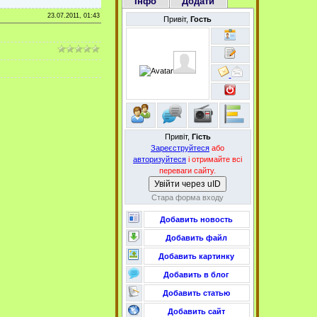
Інфо
Додати
23.07.2011, 01:43
Привіт,
Гость
Привіт,
Гість
Зареєструйтеся
або
авторизуйтеся
і отримайте всі
переваги сайту.
Увійти через uID
Стара форма входу
Добавить новость
Добавить файл
Добавить картинку
Добавить в блог
Добавить статью
Добавить сайт