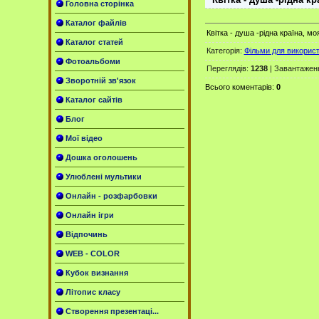
Головна сторінка
Каталог файлів
Квітка - душа -рідна країна, мо
Каталог статей
Категорія
:
Фільми для використа
Фотоальбоми
Переглядів
:
1238
|
Завантажен
Зворотній зв'язок
Всього коментарів
:
0
Каталог сайтів
Блог
Мої відео
Дошка оголошень
Улюблені мультики
Онлайн - розфарбовки
Онлайн ігри
Відпочинь
WEB - COLOR
Кубок визнання
Літопис класу
Створення презентаці...