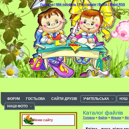
Головна
|
Мій профіль
|
Реєстрація
|
Вихід
|
Вхід|
RSS
ФОРУМ
ГОСТЬОВА
САЙТИ ДРУЗІВ
УЧИТЕЛЬСЬКА
НУШ
НАШІ ФОТО
Каталог файлів
Головна
»
Файли
»
Фільми
»
Фі
Меню сайту
Квітка - душа -рідна кр