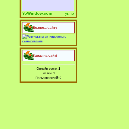
YoWindow.com
yr.no
Безпека сайту
Зараз на сайті
Онлайн всего:
1
Гостей:
1
Пользователей:
0