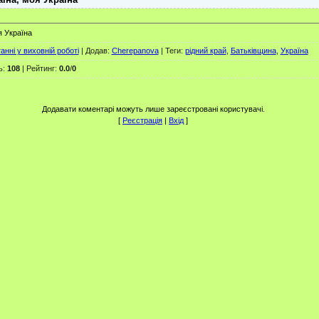
я Україна
нні у виховній роботі
|
Додав
:
Cherepanova
|
Теги
:
рідний край
,
Батьківщина
,
Україна
ь
:
108
|
Рейтинг
:
0.0
/
0
Додавати коментарі можуть лише зареєстровані користувачі.
[
Реєстрація
|
Вхід
]