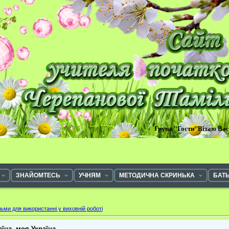
Група "Гости"Вітаю Ва
ЗНАЙОМТЕСЬ
УЧНЯМ
МЕТОДИЧНА СКРИНЬКА
БАТ
льми для використанні у виховній роботі
аїна, моя Україна