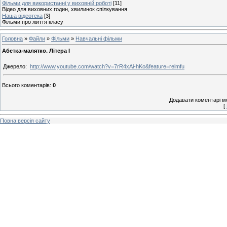
Фільми для використанні у виховній роботі
[11]
Відео для виховних годин, хвилинок спілкування
Наша відеотека
[3]
Фільми про життя класу
Головна
»
Файли
»
Фільми
»
Навчальні фільми
Абетка-малятко. Літера І
Джерело:
http://www.youtube.com/watch?v=7rR4xAi-hKo&feature=relmfu
Всього коментарів
:
0
Додавати коментарі м
[
Повна версія сайту