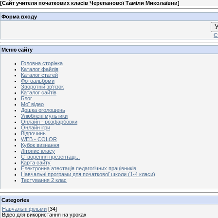
[
Сайт учителя початкових класів Черепанової Таміли Миколаївни
]
Форма входу
У
С
Меню сайту
Головна сторінка
Каталог файлів
Каталог статей
Фотоальбоми
Зворотній зв'язок
Каталог сайтів
Блог
Мої відео
Дошка оголошень
Улюблені мультики
Онлайн - розфарбовки
Онлайн ігри
Відпочинь
WEB - COLOR
Кубок визнання
Літопис класу
Створення презентаці...
Карта сайту
Електронна атестація педагогічних працівників
Навчальні програми для початкової школи (1-4 класи)
Тестування 2 клас
Categories
Навчальні фільми
[34]
Відео для використання на уроках