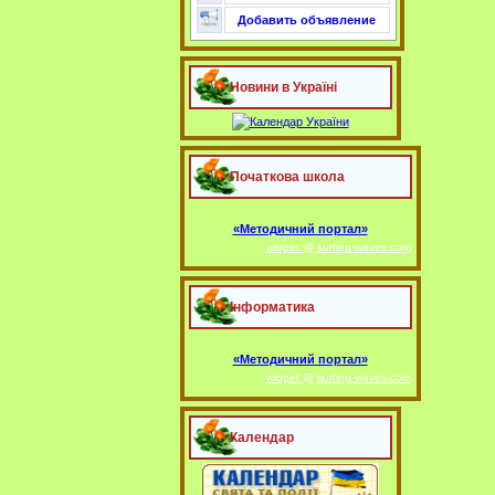
Добавить объявление
Новини в Україні
Початкова школа
«Методичний портал»
widget @
surfing-waves.com
Інформатика
«Методичний портал»
widget @
surfing-waves.com
Календар