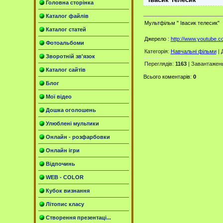
Головна сторінка
Каталог файлів
Мультфільм " Івасик телесик"
Каталог статей
Джерело :
http://www.youtube
Фотоальбоми
Категорія
:
Навчальні фільми
|
Зворотній зв'язок
Переглядів
:
1163
|
Завантажен
Каталог сайтів
Всього коментарів
:
0
Блог
Мої відео
Дошка оголошень
Улюблені мультики
Онлайн - розфарбовки
Онлайн ігри
Відпочинь
WEB - COLOR
Кубок визнання
Літопис класу
Створення презентаці...