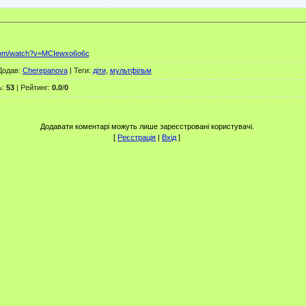
.com/watch?v=MCIewxo6o6c
Додав
:
Cherepanova
|
Теги
:
діти
,
мультфільм
ь
:
53
|
Рейтинг
:
0.0
/
0
Додавати коментарі можуть лише зареєстровані користувачі.
[
Реєстрація
|
Вхід
]