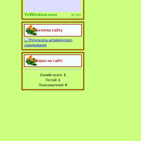
YoWindow.com
yr.no
Безпека сайту
Зараз на сайті
Онлайн всего:
1
Гостей:
1
Пользователей:
0