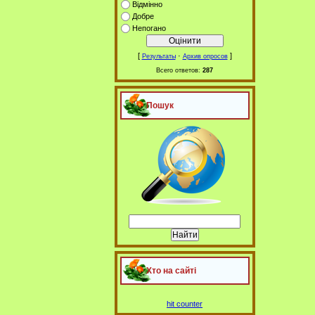
Відмінно
Добре
Непогано
[
·
]
Результаты
Архив опросов
Всего ответов:
287
Пошук
Хто на сайті
hit counter