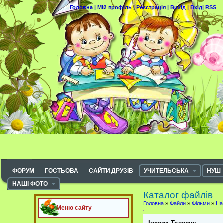
Головна
|
Мій профіль
|
Реєстрація
|
Вихід
|
Вхід|
RSS
ФОРУМ
ГОСТЬОВА
САЙТИ ДРУЗІВ
УЧИТЕЛЬСЬКА
НУШ
НАШІ ФОТО
Каталог файлів
Головна
»
Файли
»
Фільми
»
На
Меню сайту
Івасик Телесик