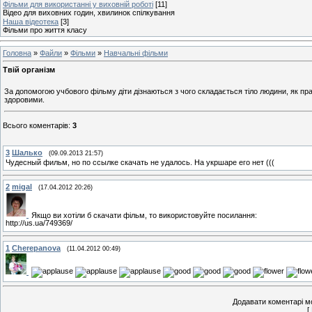
Фільми для використанні у виховній роботі
[11]
Відео для виховних годин, хвилинок спілкування
Наша відеотека
[3]
Фільми про життя класу
Головна
»
Файли
»
Фільми
»
Навчальні фільми
Твій організм
За допомогою учбового фільму діти дізнаються з чого складається тіло людини, як пра
здоровими.
Всього коментарів
:
3
3
Шалько
(09.09.2013 21:57)
Чудесный фильм, но по ссылке скачать не удалось. На укршаре его нет (((
2
migal
(17.04.2012 20:26)
Якщо ви хотіли б скачати фільм, то використовуйте посилання:
http://us.ua/749369/
1
Cherepanova
(11.04.2012 00:49)
Додавати коментарі м
[