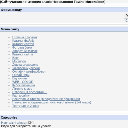
[
Сайт учителя початкових класів Черепанової Таміли Миколаївни
]
Форма входу
У
С
Меню сайту
Головна сторінка
Каталог файлів
Каталог статей
Фотоальбоми
Зворотній зв'язок
Каталог сайтів
Блог
Мої відео
Дошка оголошень
Улюблені мультики
Онлайн - розфарбовки
Онлайн ігри
Відпочинь
WEB - COLOR
Кубок визнання
Літопис класу
Створення презентаці...
Карта сайту
Електронна атестація педагогічних працівників
Навчальні програми для початкової школи (1-4 класи)
Тестування 2 клас
Categories
Навчальні фільми
[34]
Відео для використання на уроках