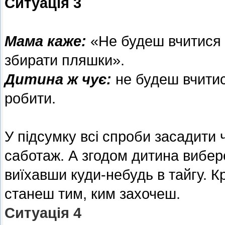
Ситуація 3
Мама каже:
«Не будеш вчитися 
збирати пляшки».
Дитина ж чує:
не будеш вчитис
робити.
У підсумку всі спроби засадити 
саботаж. А згодом дитина вибер
виїхавши куди-небудь в тайгу. К
станеш тим, ким захочеш.
Ситуація 4