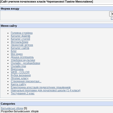
[
Сайт учителя початкових класів Черепанової Таміли Миколаївни
]
Форма входу
У
С
Меню сайту
Головна сторінка
Каталог файлів
Каталог статей
Фотоальбоми
Зворотній зв'язок
Каталог сайтів
Блог
Мої відео
Дошка оголошень
Улюблені мультики
Онлайн - розфарбовки
Онлайн ігри
Відпочинь
WEB - COLOR
Кубок визнання
Літопис класу
Створення презентаці...
Карта сайту
Електронна атестація педагогічних працівників
Навчальні програми для початкової школи (1-4 класи)
Тестування 2 клас
Categories
Батьківські збори
[5]
Розробки батьківських зборів