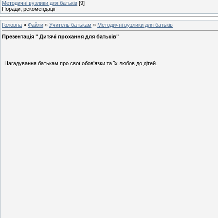
Методичні вузлики для батьків
[9]
Поради, рекомендації
Головна
»
Файли
»
Учитель батькам
»
Методичні вузлики для батьків
Презентація " Дитячі прохання для батьків"
Нагадування батькам про свої обов'язки та їх любов до дітей.