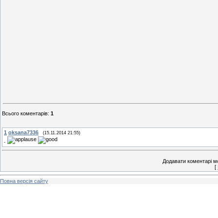
Всього коментарів
:
1
1
oksana7336
(15.11.2014 21:55)
Додавати коментарі м
[
Повна версія сайту