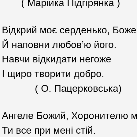
( Марійка Підгірянка )
Відкрий моє серденько, Боже
Й наповни любов’ю його.
Навчи відкидати негоже
І щиро творити добро.
( О. Пацерковська)
Ангеле Божий, Хоронителю м
Ти все при мені стій.