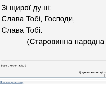
Зі щирої душі:
Слава Тобі, Господи,
Слава Тобі.
(Старовинна народна му
Всього коментарів
:
0
Додавати коментарі м
[
Повна версія сайту