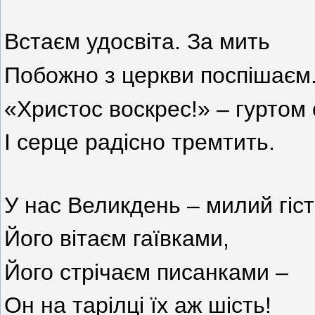
Встаєм удосвіта. За мить
Побожно з церкви поспішаєм
«Христос воскрес!» – гуртом 
І серце радісно тремтить.
У нас Великдень – милий гіст
Його вітаєм гаївками,
Його стрічаєм писанками –
Он на тарілці їх аж шість!