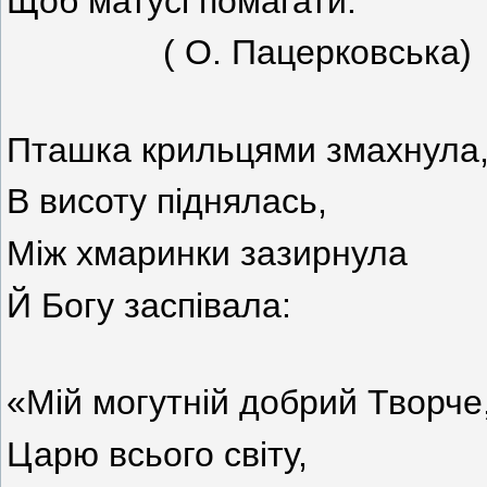
Щоб матусі помагати.
( О. Пацерковська)
Пташка крильцями змахнула
В висоту піднялась,
Між хмаринки зазирнула
Й Богу заспівала:
«Мій могутній добрий Творче
Царю всього світу,