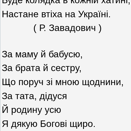
Буде колядка в кожній хатині,
Настане втіха на Україні.
( Р. Завадович )
За маму й бабусю,
За брата й сестру,
Що поруч зі мною щоднини,
За тата, дідуся
Й родину усю
Я дякую Богові щиро.