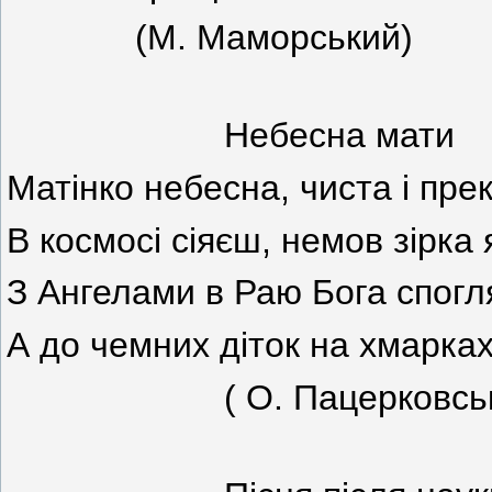
(М. Маморський)
Небесна мати
Матінко небесна, чиста і пре
В космосі сіяєш, немов зірка 
З Ангелами в Раю Бога спог
А до чемних діток на хмарках
( О. Пацерковськ