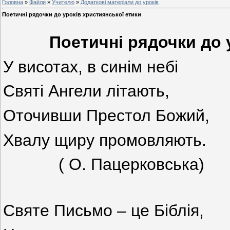
Головна
»
Файли
»
Учителю
»
Додаткові матеріали до уроків
Поетичні рядочки до уроків християнської етики
Поетичні рядочки до 
У висотах, в синім небі
Святі Ангели літають,
Оточивши Престол Божий,
Хвалу щиру промовляють.
( О. Пацерковська)
Святе Письмо – це Біблія,