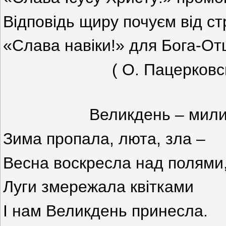
Відповідь щиру почуєм від ст
«Слава навіки!» для Бога-От
( О. Пацерковсь
Великдень – милий 
Зима пропала, люта, зла –
Весна воскресла над полями
Луги змережала квітками
І нам Великдень принесла.