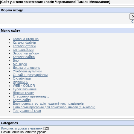
[
Сайт учителя початкових класів Черепанової Таміли Миколаївни
]
Форма входу
У
С
Меню сайту
Головна сторінка
Каталог файлів
Каталог статей
Фотоальбоми
Зворотній зв'язок
Каталог сайтів
Блог
Мої відео
Дошка оголошень
Улюблені мультики
Онлайн - розфарбовки
Онлайн ігри
Відпочинь
WEB - COLOR
Кубок визнання
Літопис класу
Створення презентаці...
Карта сайту
Електронна атестація педагогічних працівників
Навчальні програми для початкової школи (1-4 класи)
Тестування 2 клас
Categories
Конспекти уроків з читання
[12]
Розміщення конспектів уроків