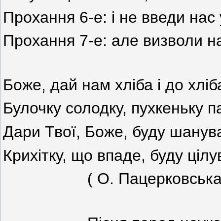
Прохання 6-е: і не введи нас 
Прохання 7-е: але визволи на
Боже, дай нам хліба і до хліб
Булочку солодку, пухкеньку п
Дари Твої, Боже, буду шанув
Крихітку, що впаде, буду цілу
( О. Пацерковська