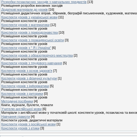
Розробки позакласних заходів з навчальних предметів
[13]
Розміщення розробок виховних заходів
Додаткові матеріали до уроків
[16]
Розміщення дидактичних вправ, збірників, біографій письменників, художників, матем
Конспекти уроків з української мови
[11]
Розміщення конспектів уроків
Конспекти уроків з математики
[12]
Розміщення конспектів уроків
Конспекти уроків з природознавства
[10]
Розміщення конспектів уроків
Конспекти уроків з громадянської освіти
[3]
Розміщення конспектів уроків
Конспекти уроків з " Я і Україна"
[6]
Розміщення конспектів уроків
Конспекти уроків з образотворчого мистецтва
[2]
Розміщення конспектів уроків
Конспекти уроків з трудового навчання
[5]
Розміщення конспектів уроків
Коспекти уроків з основ здоров'я
[7]
Розміщення конспектів уроків
Коспекти уроків з фізичної культури
[1]
Розміщення конспектів уроків
Коспекти уроків з інформатики
[5]
Розміщення конспектів уроків
Коспекти уроків з риторики
[0]
Розміщення конспектів уроків
Методичні посібники
[4]
Книги, журнали, буклети, плакати
Учителю англійської мови
[6]
Матеріали з англійської мови у початковій школі: конспекти уроків, позакласна та вих
Навчання грамоти
[4]
Конспекти уроків, дидактичні матеріали
Конспекти уроків з російської мови
[1]
Конспекти уроків з етики
[3]