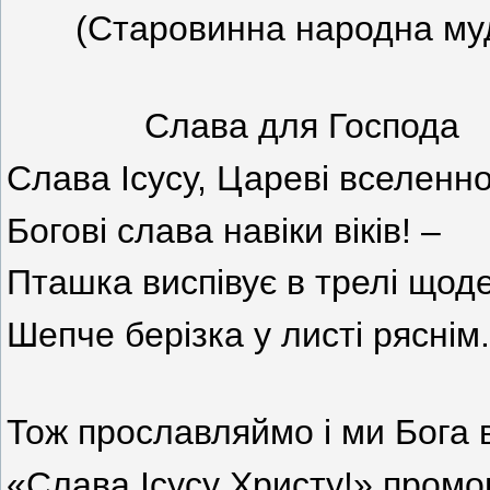
(Старовинна народна мудр
Слава для Господа
Слава Ісусу, Цареві вселенно
Богові слава навіки віків! –
Пташка виспівує в трелі щод
Шепче берізка у листі ряснім.
Тож прославляймо і ми Бога в
«Слава Ісусу Христу!» промо