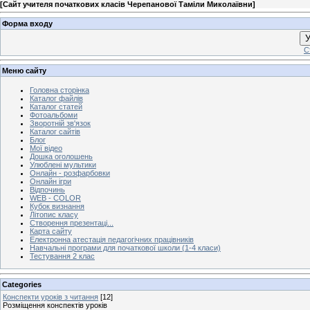
[
Сайт учителя початкових класів Черепанової Таміли Миколаївни
]
Форма входу
У
С
Меню сайту
Головна сторінка
Каталог файлів
Каталог статей
Фотоальбоми
Зворотній зв'язок
Каталог сайтів
Блог
Мої відео
Дошка оголошень
Улюблені мультики
Онлайн - розфарбовки
Онлайн ігри
Відпочинь
WEB - COLOR
Кубок визнання
Літопис класу
Створення презентаці...
Карта сайту
Електронна атестація педагогічних працівників
Навчальні програми для початкової школи (1-4 класи)
Тестування 2 клас
Categories
Конспекти уроків з читання
[12]
Розміщення конспектів уроків