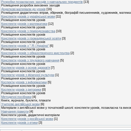
Розробки позакласних заходів з навчальних предметів
[13]
Розміщення розробок виховних заходів
Додаткові матеріали до уроків
[16]
Розміщення дидактичних вправ, збірників, біографій письменників, художників, матем
Конспекти уроків з української мови
[11]
Розміщення конспектів уроків
Конспекти уроків з математики
[12]
Розміщення конспектів уроків
Конспекти уроків з природознавства
[10]
Розміщення конспектів уроків
Конспекти уроків з громадянської освіти
[3]
Розміщення конспектів уроків
Конспекти уроків з " Я і Україна"
[6]
Розміщення конспектів уроків
Конспекти уроків з образотворчого мистецтва
[2]
Розміщення конспектів уроків
Конспекти уроків з трудового навчання
[5]
Розміщення конспектів уроків
Коспекти уроків з основ здоров'я
[7]
Розміщення конспектів уроків
Коспекти уроків з фізичної культури
[1]
Розміщення конспектів уроків
Коспекти уроків з інформатики
[5]
Розміщення конспектів уроків
Коспекти уроків з риторики
[0]
Розміщення конспектів уроків
Методичні посібники
[4]
Книги, журнали, буклети, плакати
Учителю англійської мови
[6]
Матеріали з англійської мови у початковій школі: конспекти уроків, позакласна та вих
Навчання грамоти
[4]
Конспекти уроків, дидактичні матеріали
Конспекти уроків з російської мови
[1]
Конспекти уроків з етики
[3]