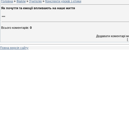
Головна
»
Файли
»
Учителю
»
Конспекти уроків з етики
Як почуття та емоції впливають на наше життя
***
Всього коментарів
:
0
Додавати коментарі м
[
Повна версія сайту