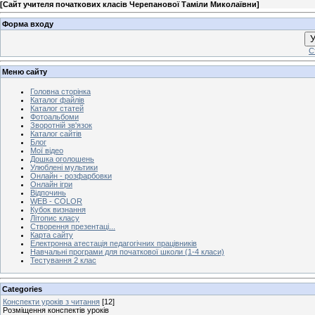
[
Сайт учителя початкових класів Черепанової Таміли Миколаївни
]
Форма входу
У
С
Меню сайту
Головна сторінка
Каталог файлів
Каталог статей
Фотоальбоми
Зворотній зв'язок
Каталог сайтів
Блог
Мої відео
Дошка оголошень
Улюблені мультики
Онлайн - розфарбовки
Онлайн ігри
Відпочинь
WEB - COLOR
Кубок визнання
Літопис класу
Створення презентаці...
Карта сайту
Електронна атестація педагогічних працівників
Навчальні програми для початкової школи (1-4 класи)
Тестування 2 клас
Categories
Конспекти уроків з читання
[12]
Розміщення конспектів уроків