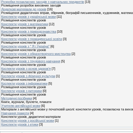
Розробки позакласних заходів з навчальних предметів
[13]
Розміщення розробок виховних заходів
Додаткові матеріали до уроків
[16]
Розміщення дидактичних вправ, збірників, біографій письменників, художників, матем
Конспекти уроків з української мови
[11]
Розміщення конспектів уроків
Конспекти уроків з математики
[12]
Розміщення конспектів уроків
Конспекти уроків з природознавства
[10]
Розміщення конспектів уроків
Конспекти уроків з громадянської освіти
[3]
Розміщення конспектів уроків
Конспекти уроків з " Я і Україна"
[6]
Розміщення конспектів уроків
Конспекти уроків з образотворчого мистецтва
[2]
Розміщення конспектів уроків
Конспекти уроків з трудового навчання
[5]
Розміщення конспектів уроків
Коспекти уроків з основ здоров'я
[7]
Розміщення конспектів уроків
Коспекти уроків з фізичної культури
[1]
Розміщення конспектів уроків
Коспекти уроків з інформатики
[5]
Розміщення конспектів уроків
Коспекти уроків з риторики
[0]
Розміщення конспектів уроків
Методичні посібники
[4]
Книги, журнали, буклети, плакати
Учителю англійської мови
[6]
Матеріали з англійської мови у початковій школі: конспекти уроків, позакласна та вих
Навчання грамоти
[4]
Конспекти уроків, дидактичні матеріали
Конспекти уроків з російської мови
[1]
Конспекти уроків з етики
[3]