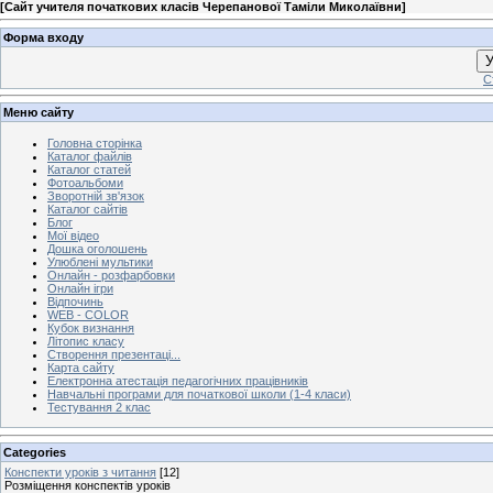
[
Сайт учителя початкових класів Черепанової Таміли Миколаївни
]
Форма входу
У
С
Меню сайту
Головна сторінка
Каталог файлів
Каталог статей
Фотоальбоми
Зворотній зв'язок
Каталог сайтів
Блог
Мої відео
Дошка оголошень
Улюблені мультики
Онлайн - розфарбовки
Онлайн ігри
Відпочинь
WEB - COLOR
Кубок визнання
Літопис класу
Створення презентаці...
Карта сайту
Електронна атестація педагогічних працівників
Навчальні програми для початкової школи (1-4 класи)
Тестування 2 клас
Categories
Конспекти уроків з читання
[12]
Розміщення конспектів уроків