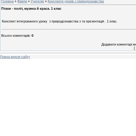
Головна
»
Файли
»
Учителю
»
Конспекти уроків з природознавства
Птахи - політ, музика й краса. 1 клас
Конспект інтегрованого уроку з природознавства з та презентація . 1 клас.
Всього коментарів
:
0
Додавати коментарі м
[
Повна версія сайту