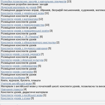
Розробки позакласних заходів з навчальних предметів
[13]
Розміщення розробок виховних заходів
Додаткові матеріали до уроків
[16]
Розміщення дидактичних вправ, збірників, біографій письменників, художників, матем
Конспекти уроків з української мови
[11]
Розміщення конспектів уроків
Конспекти уроків з математики
[12]
Розміщення конспектів уроків
Конспекти уроків з природознавства
[10]
Розміщення конспектів уроків
Конспекти уроків з громадянської освіти
[3]
Розміщення конспектів уроків
Конспекти уроків з " Я і Україна"
[6]
Розміщення конспектів уроків
Конспекти уроків з образотворчого мистецтва
[2]
Розміщення конспектів уроків
Конспекти уроків з трудового навчання
[5]
Розміщення конспектів уроків
Коспекти уроків з основ здоров'я
[7]
Розміщення конспектів уроків
Коспекти уроків з фізичної культури
[1]
Розміщення конспектів уроків
Коспекти уроків з інформатики
[5]
Розміщення конспектів уроків
Коспекти уроків з риторики
[0]
Розміщення конспектів уроків
Методичні посібники
[4]
Книги, журнали, буклети, плакати
Учителю англійської мови
[6]
Матеріали з англійської мови у початковій школі: конспекти уроків, позакласна та вих
Навчання грамоти
[4]
Конспекти уроків, дидактичні матеріали
Конспекти уроків з російської мови
[1]
Конспекти уроків з етики
[3]