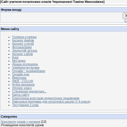
[
Сайт учителя початкових класів Черепанової Таміли Миколаївни
]
Форма входу
У
С
Меню сайту
Головна сторінка
Каталог файлів
Каталог статей
Фотоальбоми
Зворотній зв'язок
Каталог сайтів
Блог
Мої відео
Дошка оголошень
Улюблені мультики
Онлайн - розфарбовки
Онлайн ігри
Відпочинь
WEB - COLOR
Кубок визнання
Літопис класу
Створення презентаці...
Карта сайту
Електронна атестація педагогічних працівників
Навчальні програми для початкової школи (1-4 класи)
Тестування 2 клас
Categories
Конспекти уроків з читання
[12]
Розміщення конспектів уроків