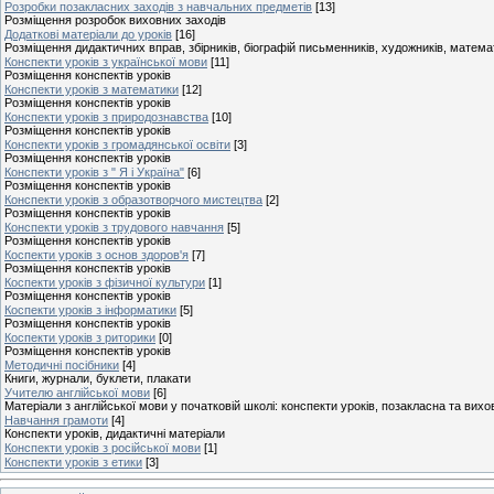
Розробки позакласних заходів з навчальних предметів
[13]
Розміщення розробок виховних заходів
Додаткові матеріали до уроків
[16]
Розміщення дидактичних вправ, збірників, біографій письменників, художників, матем
Конспекти уроків з української мови
[11]
Розміщення конспектів уроків
Конспекти уроків з математики
[12]
Розміщення конспектів уроків
Конспекти уроків з природознавства
[10]
Розміщення конспектів уроків
Конспекти уроків з громадянської освіти
[3]
Розміщення конспектів уроків
Конспекти уроків з " Я і Україна"
[6]
Розміщення конспектів уроків
Конспекти уроків з образотворчого мистецтва
[2]
Розміщення конспектів уроків
Конспекти уроків з трудового навчання
[5]
Розміщення конспектів уроків
Коспекти уроків з основ здоров'я
[7]
Розміщення конспектів уроків
Коспекти уроків з фізичної культури
[1]
Розміщення конспектів уроків
Коспекти уроків з інформатики
[5]
Розміщення конспектів уроків
Коспекти уроків з риторики
[0]
Розміщення конспектів уроків
Методичні посібники
[4]
Книги, журнали, буклети, плакати
Учителю англійської мови
[6]
Матеріали з англійської мови у початковій школі: конспекти уроків, позакласна та вих
Навчання грамоти
[4]
Конспекти уроків, дидактичні матеріали
Конспекти уроків з російської мови
[1]
Конспекти уроків з етики
[3]