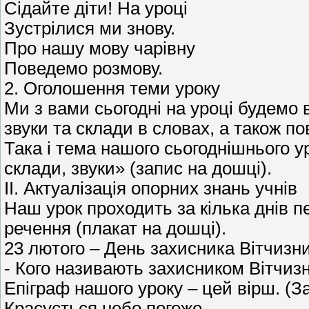
Сідайте діти! На уроці
Зустрілися ми знову.
Про нашу мову чарівну
Поведемо розмову.
2. Оголошення теми уроку
Ми з вами сьогодні на уроці будемо 
звуки та склади в словах, а також п
Така і тема нашого сьогоднішнього у
склади, звуки» (запис на дошці).
ΙΙ. Актуалізація опорних знань учнів
Наш урок проходить за кілька днів п
речення (плакат на дошці).
23 лютого – День захисника Вітчизни
- Кого називають захисником Вітчизни
Епіграф нашого уроку – цей вірш. (З
Красується небо погоже,