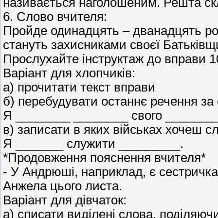
називається наголошеним. Решта скл
6. Слово вчителя:
Пройде одинадцять – дванадцять рокі
стануть захисниками своєї Батьківщ
Прослухайте інструктаж до вправи 1
Варіант для хлопчиків:
а) прочитати текст вправи
б) перебудувати останнє речення за 
Я ________ ________ свого ________
в) записати в яких військах хочеш сл
Я _______ служити _________.
*Продовження пояснення вчителя*
- У Андрюші, наприклад, є сестричка
Анжела цього листа.
Варіант для дівчаток:
а) списати виділені слова, поділяючи