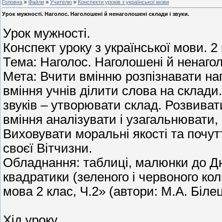
Головна
»
Файли
»
Учителю
»
Конспекти уроків з української мови
Урок мужності. Наголос. Наголошені й ненаголошені склади і звуки.
Урок мужності.
Конспект уроку з української мови. 2
Тема: Наголос. Наголошені й ненагол
Мета: Вчити вмінню розпізнавати наг
вміння учнів ділити слова на склади
звуків – утворювати склад. Розвиват
вміння аналізувати і узагальнювати,
Виховувати моральні якості та почут
своєї Вітчизни.
Обладнання: таблиці, малюнки до Дн
квадратики (зеленого і червоного кол
мова 2 клас, Ч.2» (автори: М.А. Біле
Хід уроку