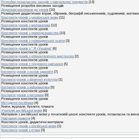
Розробки позакласних заходів з навчальних предметів
[13]
Розміщення розробок виховних заходів
Додаткові матеріали до уроків
[16]
Розміщення дидактичних вправ, збірників, біографій письменників, художників, матем
Конспекти уроків з української мови
[11]
Розміщення конспектів уроків
Конспекти уроків з математики
[12]
Розміщення конспектів уроків
Конспекти уроків з природознавства
[10]
Розміщення конспектів уроків
Конспекти уроків з громадянської освіти
[3]
Розміщення конспектів уроків
Конспекти уроків з " Я і Україна"
[6]
Розміщення конспектів уроків
Конспекти уроків з образотворчого мистецтва
[2]
Розміщення конспектів уроків
Конспекти уроків з трудового навчання
[5]
Розміщення конспектів уроків
Коспекти уроків з основ здоров'я
[7]
Розміщення конспектів уроків
Коспекти уроків з фізичної культури
[1]
Розміщення конспектів уроків
Коспекти уроків з інформатики
[5]
Розміщення конспектів уроків
Коспекти уроків з риторики
[0]
Розміщення конспектів уроків
Методичні посібники
[4]
Книги, журнали, буклети, плакати
Учителю англійської мови
[6]
Матеріали з англійської мови у початковій школі: конспекти уроків, позакласна та вих
Навчання грамоти
[4]
Конспекти уроків, дидактичні матеріали
Конспекти уроків з російської мови
[1]
Конспекти уроків з етики
[3]