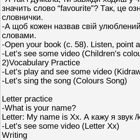
значить слово “favourite”? Так, це 
словнички.
-А щоб кожен назвав свій улюблений
словами.
-Open your book (c. 58). Listen, point 
-Let’s see some video (Children’s colou
2)Vocabulary Practice
-Let’s play and see some video (Kidra
-Let’s sing the song (Colours Song)
Letter practice
-What is your name?
Letter: My name is Xx. А кажу я звук /k
-Let’s see some video (Letter Xx)
Writing