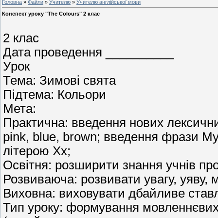
Головна
»
Файли
»
Учителю
»
Учителю англійської мови
Конспект уроку "The Colours" 2 клас
2 клас
Дата проведення __________
Урок
Тема: Зимові свята
Підтема: Кольори
Мета:
Практична: введення нових лексичних 
pink, blue, brown; введення фрази My
літерою Xx;
Освітня: розширити знання учнів про
Розвиваюча: розвивати увагу, уяву, 
Виховна: виховувати дбайливе став
Тип уроку: формування мовленнєвих