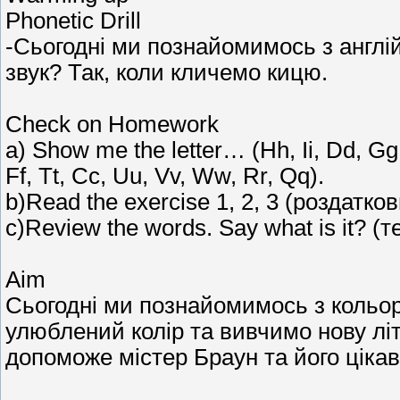
Phonetic Drill
-Сьогодні ми познайомимось з англі
звук? Так, коли кличемо кицю.
Check on Homework
а) Show me the letter… (Hh, Ii, Dd, Gg
Ff, Tt, Cc, Uu, Vv, Ww, Rr, Qq).
b)Read the exercise 1, 2, 3 (роздатко
c)Review the words. Say what is it? (
Aim
Сьогодні ми познайомимось з кольо
улюблений колір та вивчимо нову літ
допоможе містер Браун та його цікав