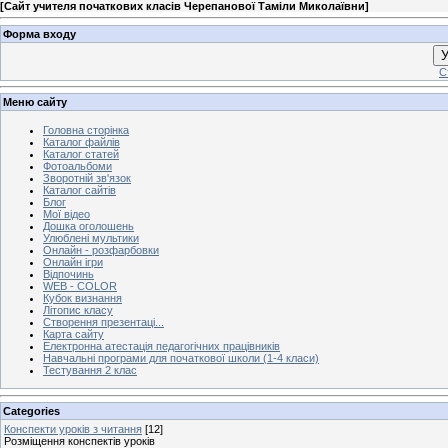
[
Сайт учителя початкових класів Черепанової Таміли Миколаївни
]
Форма входу
У
С
Меню сайту
Головна сторінка
Каталог файлів
Каталог статей
Фотоальбоми
Зворотній зв'язок
Каталог сайтів
Блог
Мої відео
Дошка оголошень
Улюблені мультики
Онлайн - розфарбовки
Онлайн ігри
Відпочинь
WEB - COLOR
Кубок визнання
Літопис класу
Створення презентаці...
Карта сайту
Електронна атестація педагогічних працівників
Навчальні програми для початкової школи (1-4 класи)
Тестування 2 клас
Categories
Конспекти уроків з читання
[12]
Розміщення конспектів уроків