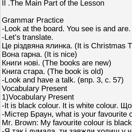
II .The Main Part of the Lesson
Grammar Practice
-Look at the board. You see is and ar
-Let’s translate.
Це різдвяна ялинка. (It is Christmas T
Вона гарна. (It is nice)
Книги нові. (The books are new)
Книга стара. (The book is old)
-Look and have a talk. (впр. 3, с. 57)
Vocabulary Present
1)Vocabulary Present
-It is black colour. It is white colour.
-Містер Браун, what is your favourite 
Mr. Brown: My favourite colour is black
-Я так і думала, ти завжди ходиш у ч