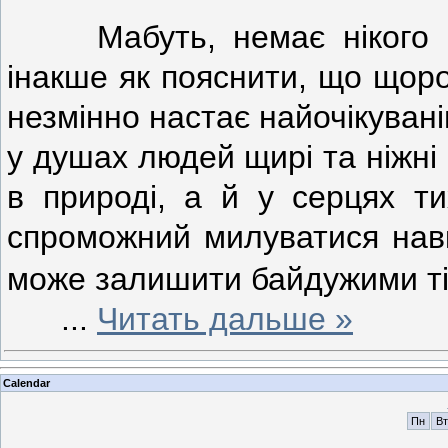
Мабуть, немає нікого муд
інакше як пояснити, що щор
незмінно настає найочікуван
у душах людей щирі та ніжні 
в природі, а й у серцях ти
спроможний милуватися навк
може залишити байдужими ті
...
Читать дальше »
Calendar
Пн
Вт