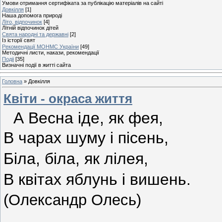
Умови отримання сертифіката за публікацію матеріалів на сайті
Довкілля
[1]
Наша допомога природі
Літо, відпочинок
[4]
Літній відпочинок дітей
Свята народні та державні
[2]
Із історії свят
Рекомендації МОНМС України
[49]
Методичні листи, накази, рекомендації
Подіі
[35]
Визначні події в житті сайта
Головна
»
Довкілля
Квіти - окраса життя
А Весна іде, як фея,
В чарах шуму і пісень,
Біла, біла, як лілея,
В квітах яблунь і вишень.
(Олександр Олесь)