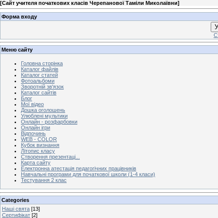
[
Сайт учителя початкових класів Черепанової Таміли Миколаївни
]
Форма входу
У
С
Меню сайту
Головна сторінка
Каталог файлів
Каталог статей
Фотоальбоми
Зворотній зв'язок
Каталог сайтів
Блог
Мої відео
Дошка оголошень
Улюблені мультики
Онлайн - розфарбовки
Онлайн ігри
Відпочинь
WEB - COLOR
Кубок визнання
Літопис класу
Створення презентаці...
Карта сайту
Електронна атестація педагогічних працівників
Навчальні програми для початкової школи (1-4 класи)
Тестування 2 клас
Categories
Наші свята
[13]
Сертифікат
[2]