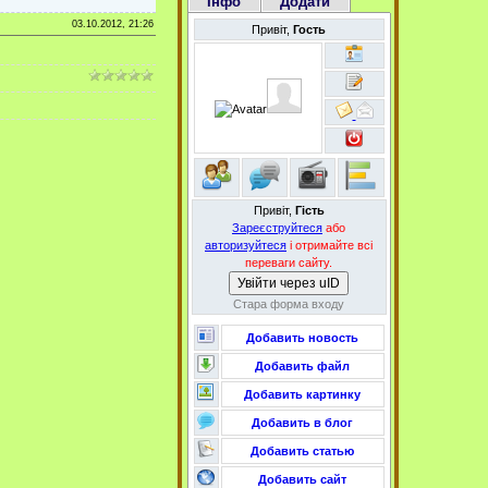
Інфо
Додати
03.10.2012, 21:26
Привіт,
Гость
Привіт,
Гість
Зареєструйтеся
або
авторизуйтеся
і отримайте всі
переваги сайту.
Увійти через uID
Стара форма входу
Добавить новость
Добавить файл
Добавить картинку
Добавить в блог
Добавить статью
Добавить сайт