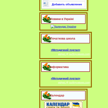
Добавить объявление
Новини в Україні
Початкова школа
«Методичний портал»
widget @
surfing-waves.com
Інформатика
«Методичний портал»
widget @
surfing-waves.com
Календар