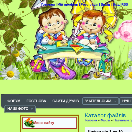
Головна
|
Мій профіль
|
Реєстрація
|
Вихід
|
Вхід|
RSS
ФОРУМ
ГОСТЬОВА
САЙТИ ДРУЗІВ
УЧИТЕЛЬСЬКА
НУШ
НАШІ ФОТО
Каталог файлів
Головна
»
Файли
»
Навчальні п
Меню сайту
Цифри від 1 до 10