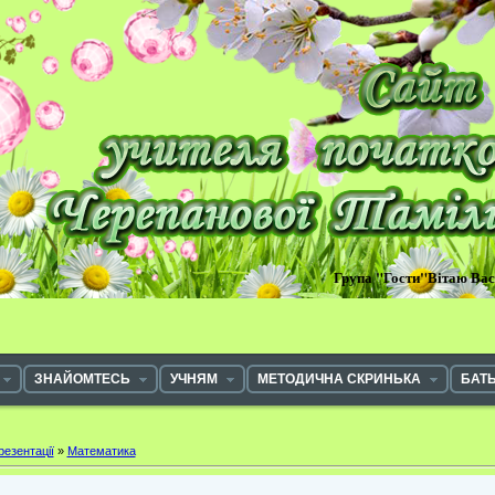
Група "Гости"Вітаю Ва
ЗНАЙОМТЕСЬ
УЧНЯМ
МЕТОДИЧНА СКРИНЬКА
БАТ
резентації
»
Математика