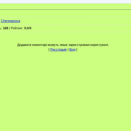
:
Cherepanova
ь
:
168
|
Рейтинг
:
0.0
/
0
Додавати коментарі можуть лише зареєстровані користувачі.
[
Реєстрація
|
Вхід
]