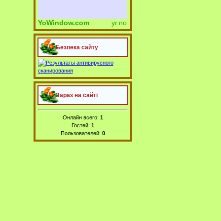
YoWindow.com
yr.no
Безпека сайту
Зараз на сайті
Онлайн всего:
1
Гостей:
1
Пользователей:
0