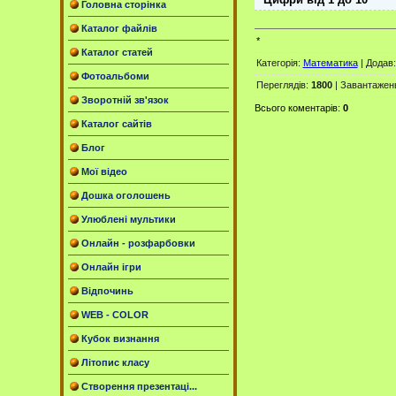
Головна сторінка
Каталог файлів
*
Каталог статей
Категорія
:
Математика
|
Додав
Фотоальбоми
Переглядів
:
1800
|
Завантажен
Зворотній зв'язок
Всього коментарів
:
0
Каталог сайтів
Блог
Мої відео
Дошка оголошень
Улюблені мультики
Онлайн - розфарбовки
Онлайн ігри
Відпочинь
WEB - COLOR
Кубок визнання
Літопис класу
Створення презентаці...