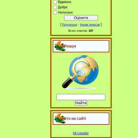
Відмінно
Добре
Непогано
[
·
]
Результаты
Архив опросов
Всего ответов:
287
Пошук
Хто на сайті
hit counter