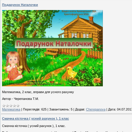
Подарунок Наталочки
Математика, 2 клас, вправи для усного рахунку
Автор - Черепанова Т.М.
Математика
|
Переглядів:
625
|
Завантажень:
5
|
Додав:
Cherepanova
|
Дата:
04.07.201
Смачна кісточка ( усний рахунок ), 1 клас
Смачна кісточка ( усний рахунок ), 1 клас.