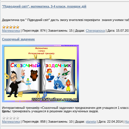
"Підводний світ", математика, 3-4 класи, порядок дій
Дидактична гра " Підводний світ" дасть змогу вчителеві перевірити знання учнями таб
Математика
|
Переглядів:
874
|
Завантажень:
15
|
Додав:
Cherepanova
|
Дата:
15.07.20
Сказочный задачник
Интерактивный тренажёр «Сказочный задачник» предназначен для учащихся 1 класса.
Цель:
тренировать учащихся в решении задач изученных видов.
Математика
|
Переглядів:
858
|
Завантажень:
10
|
Додав:
planeta
|
Дата:
22.04.2014
|
Ко