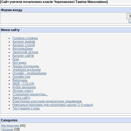
[
Сайт учителя початкових класів Черепанової Таміли Миколаївни
]
Форма входу
У
С
Меню сайту
Головна сторінка
Каталог файлів
Каталог статей
Фотоальбоми
Зворотній зв'язок
Каталог сайтів
Блог
Мої відео
Дошка оголошень
Улюблені мультики
Онлайн - розфарбовки
Онлайн ігри
Відпочинь
WEB - COLOR
Кубок визнання
Літопис класу
Створення презентаці...
Карта сайту
Електронна атестація педагогічних працівників
Навчальні програми для початкової школи (1-4 класи)
Тестування 2 клас
Categories
Математика
[41]
Читання
[18]