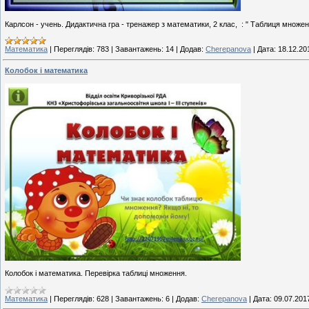
Карлсон - учень. Дидактична гра - тренажер з математики, 2 клас, : " Таблиця множен
Математика
|
Переглядів:
783
|
Завантажень:
14
|
Додав:
Cherepanova
|
Дата:
18.12.20
Колобок і математика
Колобок і математика. Перевірка таблиці множення.
Математика
|
Переглядів:
628
|
Завантажень:
6
|
Додав:
Cherepanova
|
Дата:
09.07.201