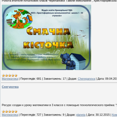
Робота вчителя початкових класів Черепанової Таміли Миколаївни , Христофорівськ
Математика
|
Переглядів:
681
|
Завантажень:
17
|
Додав:
Cherepanova
|
Дата:
09.04.20
Снегурочка
Ресурс создан к уроку математики в 3 классе с помощью технологического приёма: "
Математика
|
Переглядів:
727
|
Завантажень:
9
|
Додав:
planeta
|
Дата:
30.12.2015
|
Ком