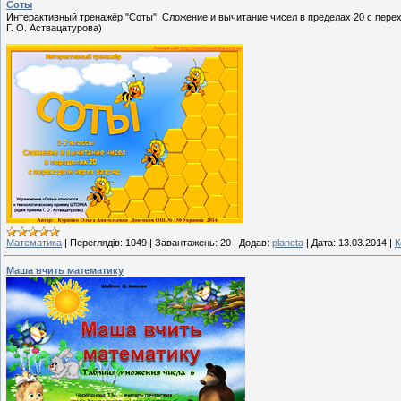
Соты
Интерактивный тренажёр "Соты". Сложение и вычитание чисел в пределах 20 с пер
Г. О. Аствацатурова)
Математика
|
Переглядів:
1049
|
Завантажень:
20
|
Додав:
planeta
|
Дата:
13.03.2014
|
К
Маша вчить математику