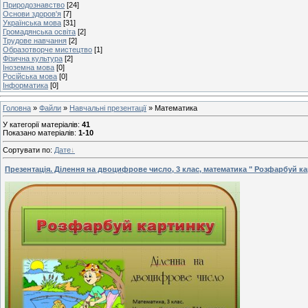
Природознавство
[24]
Основи здоров'я
[7]
Українська мова
[31]
Громадянська освіта
[2]
Трудове навчання
[2]
Образотворче мистецтво
[1]
Фізична культура
[2]
Іноземна мова
[0]
Російська мова
[0]
Інформатика
[0]
Головна
»
Файли
»
Навчальні презентації
» Математика
У категорії матеріалів
:
41
Показано матеріалів
:
1-10
Сортувати по
:
Дате
Презентація. Ділення на двоцифрове число, 3 клас, математика " Розфарбуй к