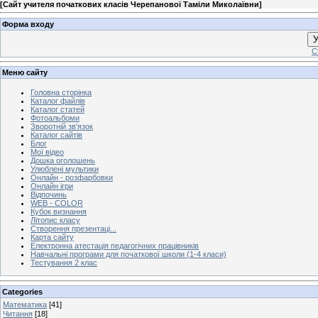
[
Сайт учителя початкових класів Черепанової Таміли Миколаївни
]
Форма входу
У
С
Меню сайту
Головна сторінка
Каталог файлів
Каталог статей
Фотоальбоми
Зворотній зв'язок
Каталог сайтів
Блог
Мої відео
Дошка оголошень
Улюблені мультики
Онлайн - розфарбовки
Онлайн ігри
Відпочинь
WEB - COLOR
Кубок визнання
Літопис класу
Створення презентаці...
Карта сайту
Електронна атестація педагогічних працівників
Навчальні програми для початкової школи (1-4 класи)
Тестування 2 клас
Categories
Математика
[41]
Читання
[18]