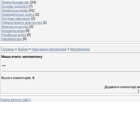
Природознавство
[24]
Основи здоров'я
[7]
Українська мова
[31]
Громадянська освіта
[2]
Трудове навчання
[2]
Образотворче мистецтво
[1]
Фізична культура
[2]
Іноземна мова
[0]
Російська мова
[0]
Інформатика
[0]
Головна
»
Файли
»
Навчальні презентації
»
Математика
Маша вчить математику
***
Всього коментарів
:
0
Додавати коментарі м
[
Повна версія сайту