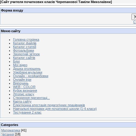
[
Сайт учителя початкових класів Черепанової Таміли Миколаївни
]
Форма входу
У
С
Меню сайту
Головна сторінка
Каталог файлів
Каталог статей
Фотоальбоми
Зворотній зв'язок
Каталог сайтів
Блог
Мої відео
Дошка оголошень
Улюблені мультики
Онлайн - розфарбовки
Онлайн ігри
Відпочинь
WEB - COLOR
Кубок визнання
Літопис класу
Створення презентаці...
Карта сайту
Електронна атестація педагогічних працівників
Навчальні програми для початкової школи (1-4 класи)
Тестування 2 клас
Categories
Математика
[41]
Читання
[18]