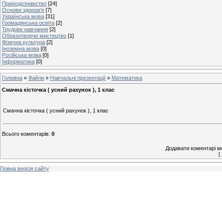
Природознавство
[24]
Основи здоров'я
[7]
Українська мова
[31]
Громадянська освіта
[2]
Трудове навчання
[2]
Образотворче мистецтво
[1]
Фізична культура
[2]
Іноземна мова
[0]
Російська мова
[0]
Інформатика
[0]
Головна
»
Файли
»
Навчальні презентації
»
Математика
Смачна кісточка ( усний рахунок ), 1 клас
Смачна кісточка ( усний рахунок ), 1 клас
Всього коментарів
:
0
Додавати коментарі м
[
Повна версія сайту