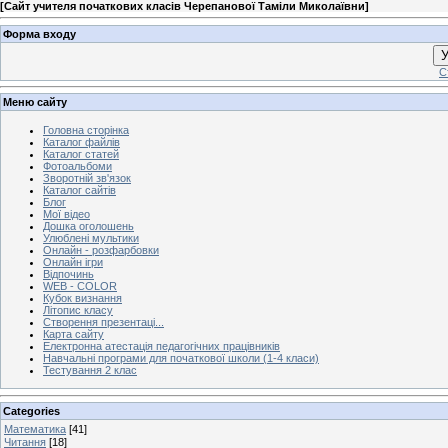
[
Сайт учителя початкових класів Черепанової Таміли Миколаївни
]
Форма входу
У
С
Меню сайту
Головна сторінка
Каталог файлів
Каталог статей
Фотоальбоми
Зворотній зв'язок
Каталог сайтів
Блог
Мої відео
Дошка оголошень
Улюблені мультики
Онлайн - розфарбовки
Онлайн ігри
Відпочинь
WEB - COLOR
Кубок визнання
Літопис класу
Створення презентаці...
Карта сайту
Електронна атестація педагогічних працівників
Навчальні програми для початкової школи (1-4 класи)
Тестування 2 клас
Categories
Математика
[41]
Читання
[18]