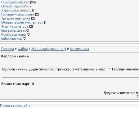
Природознавство
[24]
Основи здоров'я
[7]
Українська мова
[31]
Громадянська освіта
[2]
Трудове навчання
[2]
Образотворче мистецтво
[1]
Фізична культура
[2]
Іноземна мова
[0]
Російська мова
[0]
Інформатика
[0]
Головна
»
Файли
»
Навчальні презентації
»
Математика
Карлсон - учень
Карлсон - учень. Дидактична гра - тренажер з математики, 2 клас, : " Таблиця множенн
Всього коментарів
:
0
Додавати коментарі м
[
Повна версія сайту