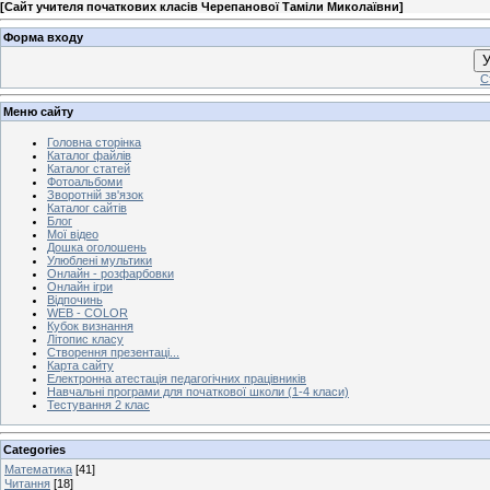
[
Сайт учителя початкових класів Черепанової Таміли Миколаївни
]
Форма входу
У
С
Меню сайту
Головна сторінка
Каталог файлів
Каталог статей
Фотоальбоми
Зворотній зв'язок
Каталог сайтів
Блог
Мої відео
Дошка оголошень
Улюблені мультики
Онлайн - розфарбовки
Онлайн ігри
Відпочинь
WEB - COLOR
Кубок визнання
Літопис класу
Створення презентаці...
Карта сайту
Електронна атестація педагогічних працівників
Навчальні програми для початкової школи (1-4 класи)
Тестування 2 клас
Categories
Математика
[41]
Читання
[18]