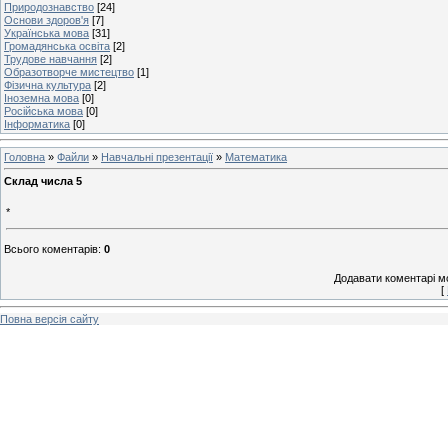
Природознавство
[24]
Основи здоров'я
[7]
Українська мова
[31]
Громадянська освіта
[2]
Трудове навчання
[2]
Образотворче мистецтво
[1]
Фізична культура
[2]
Іноземна мова
[0]
Російська мова
[0]
Інформатика
[0]
Головна
»
Файли
»
Навчальні презентації
»
Математика
Склад числа 5
*
Всього коментарів
:
0
Додавати коментарі м
[
Повна версія сайту