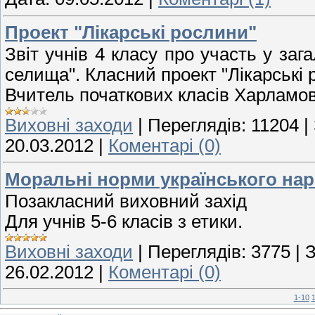
Проект "Лікарські рослини"
Звіт учнів 4 класу про участь у за
селища". Класний проект "Лікарські 
Вчитель початкових класів Харламо
Виховні заходи
|
Переглядів:
11204
|
20.03.2012
|
Коментарі (0)
Моральні норми українського нар
Позакласний виховний захід
Для учнів 5-6 класів з етики.
Виховні заходи
|
Переглядів:
3775
|
З
26.02.2012
|
Коментарі (0)
1-10
1