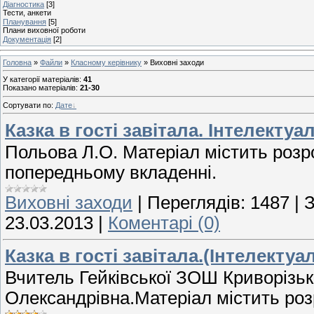
Діагностика
[3]
Тести, анкети
Планування
[5]
Плани виховної роботи
Документація
[2]
Головна
»
Файли
»
Класному керівнику
» Виховні заходи
У категорії матеріалів
:
41
Показано матеріалів
:
21-30
Сортувати по
:
Дате
Казка в гості завітала. Інтелектуа
Польова Л.О. Матеріал містить розр
попередньому вкладенні.
Виховні заходи
|
Переглядів:
1487
|
З
23.03.2013
|
Коментарі (0)
Казка в гості завітала.(Інтелектуа
Вчитель Гейківської ЗОШ Криворізь
Олександрівна.Матеріал містить роз