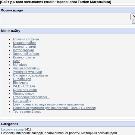
[
Сайт учителя початкових класів Черепанової Таміли Миколаївни
]
Форма входу
У
С
Меню сайту
Головна сторінка
Каталог файлів
Каталог статей
Фотоальбоми
Зворотній зв'язок
Каталог сайтів
Блог
Мої відео
Дошка оголошень
Улюблені мультики
Онлайн - розфарбовки
Онлайн ігри
Відпочинь
WEB - COLOR
Кубок визнання
Літопис класу
Створення презентаці...
Карта сайту
Електронна атестація педагогічних працівників
Навчальні програми для початкової школи (1-4 класи)
Тестування 2 клас
Categories
Виховні заходи
[41]
Розробки виховних заходів, плани виховної роботи, методичні рекомендації